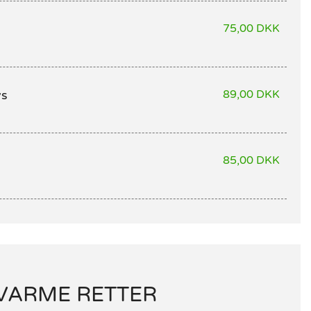
75,00 DKK
vs
89,00 DKK
85,00 DKK
VARME RETTER