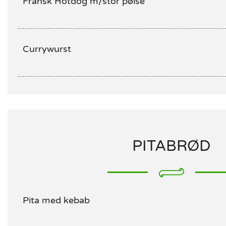
Fransk Hotdog m/stor pølse
Currywurst
PITABRØD
Pita med kebab